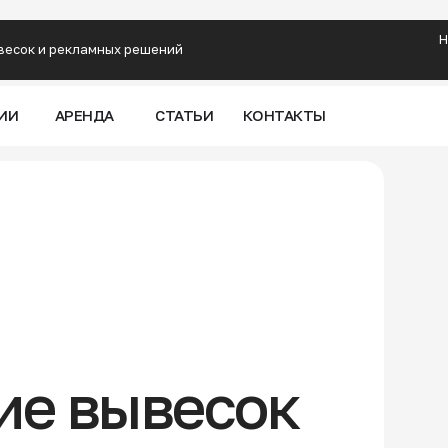
восибирске
Н
весок и рекламных решений
еоновые и интерьерные вывески
бъемные буквы
кламная печать
ИИ
АРЕНДА
СТАТЬИ
КОНТАКТЫ
ие вывесок