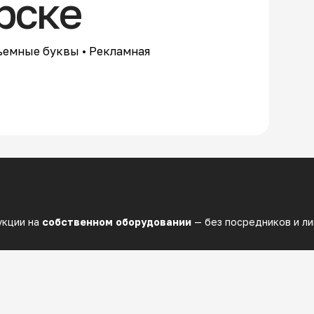
рске
ъемные буквы •
Рекламная
укции на
собственном оборудовании
— без посредников и л