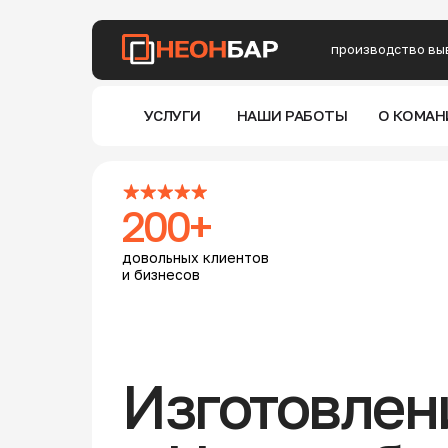
в Но
LET'S GO!
производство вы
• Н
• О
•
Ре
УСЛУГИ
НАШИ РАБОТЫ
О КОМАН
200+
довольных клиентов
и бизнесов
Изготовлен